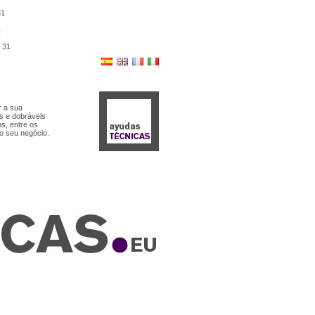
31
1
e
31
r a sua
as e dobrávels
s, entre os
o seu negócio.