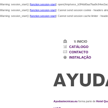
Warning
: session_start() [
function.session-start
]: open(/tmp/sess_b3f4dd0aa7faa9c64ee2ac
Warning
: session_start() [
function.session-start
]: Cannot send session cookie - headers alre
Warning
: session_start() [
function.session-start
]: Cannot send session cache limiter - header
\\ INICIO
CATÁLOGO
CONTACTO
INSTALAÇÃO
Ayudastecnicas.eu
forma parte de
Hotel Qu