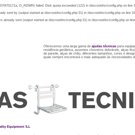
07f470171a, O_RDWR) failed: Disk quota exceeded (122) in
/docroot/inc/config.php
on line
ady sent by (output started at /docroot/inc/config.php:31) in
/docroot/inc/config.php
on line
3
s already sent (output started at /docroot/inc/config.php:31) in
/docroot/inc/config.php
on lin
Oferecemos uma larga gama de
ajudas técnicas
para equipa
residência geriátrica, assentos chuveiros dobrávels, alças fix
de parede, alças de chão, diferentes tamanhos, cores e design
quais sempre encontrará o mais adequado às necessidades d
ality Equipment S.L