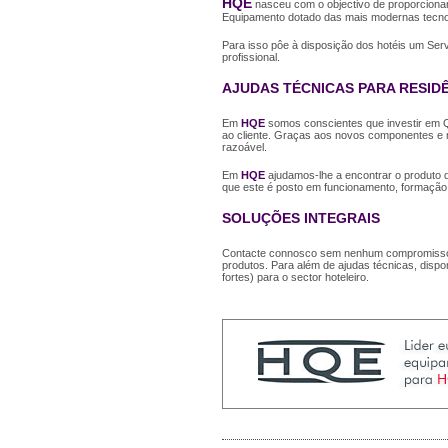
HQE
nasceu com o objectivo de proporcionar 
Equipamento dotado das mais modernas tecnol
Para isso pôe à disposição dos hotéis um Ser
profissional.
AJUDAS TÉCNICAS PARA RESID
Em
HQE
somos conscientes que investir em 
ao cliente. Graças aos novos componentes e m
razoável.
Em
HQE
ajudamos-lhe a encontrar o produto 
que este é posto em funcionamento, formação, 
SOLUÇÕES INTEGRAIS
Contacte connosco sem nenhum compromisso. 
produtos. Para além de ajudas técnicas, disp
fortes) para o sector hoteleiro.