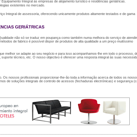
Equipamento Integral às empresas de alojamento turístico e residências geriátricas.
ogias existentes no mercado.
viço Integral de assessoria, oferecendo unicamente produtos altamente testados e de gama
ÊNCIAS GERIÁTRICAS
Qualidade não só se traduz em poupança como também numa melhora do serviço de atendi
étodos de fabrico é possível dispor de produtos de alta qualidade a um preço muitíssimo
que melhor se adapte ao seu negócio e para isso acompanhamos-lhe em todo o processo, 
suporte técnico, etc. O nosso objectivo é oferecer uma resposta integral às suas necessid
Os nossos profissionais proporcionar-lhe-ão toda a informação acerca de todos os nosso
omos de soluções integrais de controlo de acessos (fechaduras electrónicas) e segurança (c