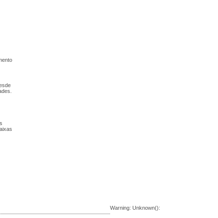
mento
desde
ades.
s
aixas
Warning
: Unknown():