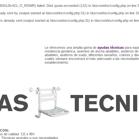
83412fc421, O_RDWR) failed: Disk quota exceeded (122) in
/docroot/inc/config.php
on line
ady sent by (output started at /docroot/inc/config.php:31) in
/docroot/inc/config.php
on line
3
s already sent (output started at /docroot/inc/config.php:31) in
/docroot/inc/config.php
on lin
Le ofrecemos una amplia gama de
ayudas técnicas
para equi
residencia geriátrica, asientos de ducha abatibles, asideros de 
abatibles, asideros de suelo, diferentes tamaños, colores y dis
cuales siempre encontrará el más adecuado a las necesidade
establecimiento.
 CON:
os de calidad CE e IBV.
 Técnicas acordes a sus necesidades.