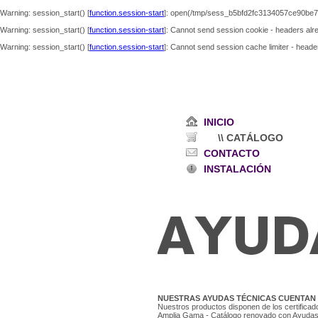
Warning
: session_start() [
function.session-start
]: open(/tmp/sess_b5bfd2fc3134057ce90be7
Warning
: session_start() [
function.session-start
]: Cannot send session cookie - headers alre
Warning
: session_start() [
function.session-start
]: Cannot send session cache limiter - header
INICIO
\\ CATÁLOGO
CONTACTO
INSTALACIÓN
NUESTRAS AYUDAS TÉCNICAS CUENTAN
Nuestros productos disponen de los certificad
Amplia Gama - Catálogo renovado con Ayudas