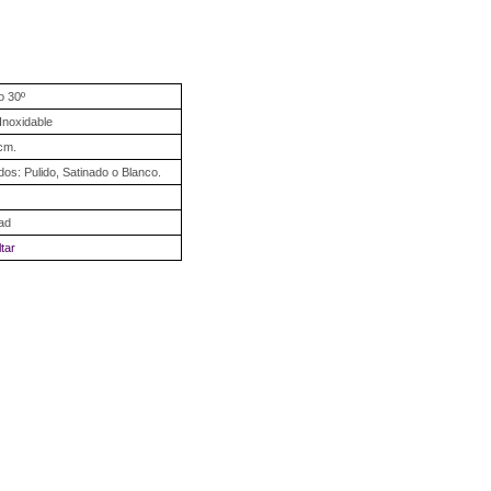
o 30º
Inoxidable
cm.
os: Pulido, Satinado o Blanco.
ad
tar