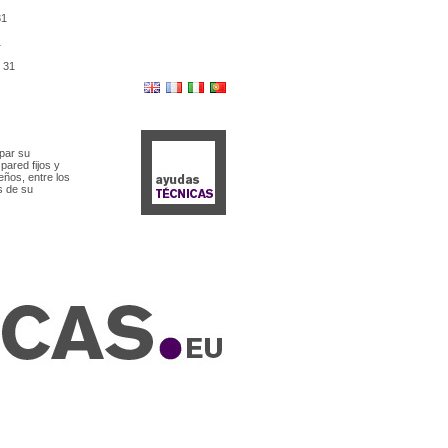
31
1
e
31
par su
pared fijos y
eños, entre los
s de su